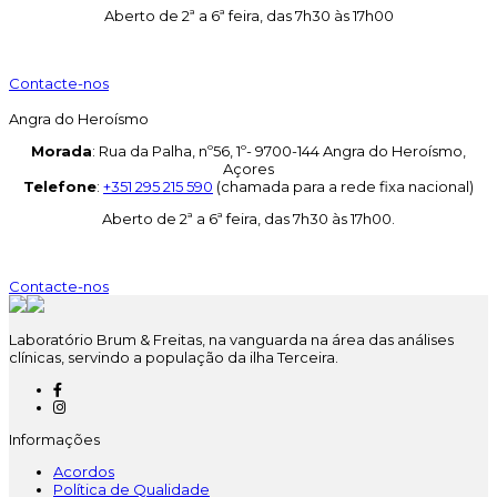
Aberto de 2ª a 6ª feira, das 7h30 às 17h00
Contacte-nos
Angra do Heroísmo
Morada
: Rua da Palha, nº56, 1º- 9700-144 Angra do Heroísmo,
Açores
Telefone
:
+351 295 215 590
(chamada para a rede fixa nacional)
Aberto de 2ª a 6ª feira, das 7h30 às 17h00.
Contacte-nos
Laboratório Brum & Freitas, na vanguarda na área das análises
clínicas, servindo a população da ilha Terceira.
Informações
Acordos
Política de Qualidade