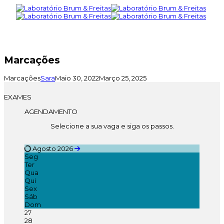
Toggl
Marcações
Marcações
Sara
Maio 30, 2022
Março 25, 2025
EXAMES
AGENDAMENTO
Selecione a sua vaga e siga os passos.
Agosto 2026
Seg
Ter
Qua
Qui
Sex
Sáb
Dom
27
28