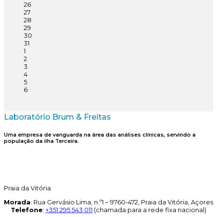
26
27
28
29
30
31
1
2
3
4
5
6
Laboratório Brum & Freitas
Uma empresa de vanguarda na área das análises clínicas, servindo a
população da ilha Terceira.
Praia da Vitória
Morada
: Rua Gervásio Lima, n.º1 – 9760-472, Praia da Vitória, Açores
Telefone
:
+351 295 543 011
(chamada para a rede fixa nacional)